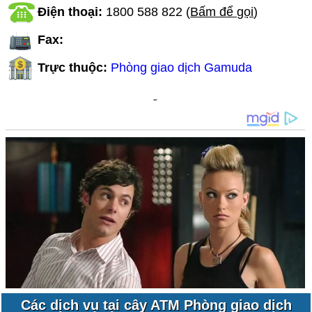
Điện thoại:
1800 588 822
(
Bấm để gọi
)
Fax:
Trực thuộc:
Phòng giao dịch Gamuda
Các dịch vụ tại cây ATM Phòng giao dịch