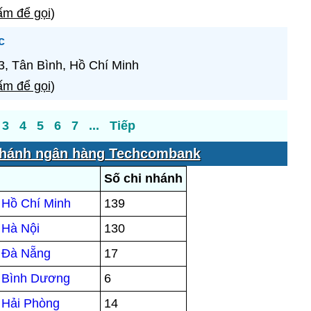
m để gọi
)
c
, Tân Bình, Hồ Chí Minh
m để gọi
)
3
4
5
6
7
...
Tiếp
nhánh ngân hàng Techcombank
Số chi nhánh
 Hồ Chí Minh
139
 Hà Nội
130
i Đà Nẵng
17
i Bình Dương
6
 Hải Phòng
14