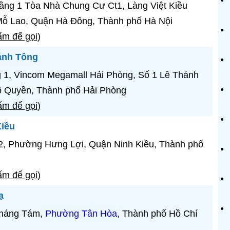
ầng 1 Tòa Nhà Chung Cư Ct1, Làng Việt Kiều
Mỗ Lao, Quận Hà Đông, Thành phố Hà Nội
m để gọi
)
ánh Tông
 1, Vincom Megamall Hải Phòng, Số 1 Lê Thánh
 Quyền, Thành phố Hải Phòng
m để gọi
)
iều
2, Phường Hưng Lợi, Quận Ninh Kiều, Thành phố
m để gọi
)
ạ
Tháng Tám,
Phường Tân Hòa
, Thành phố Hồ Chí