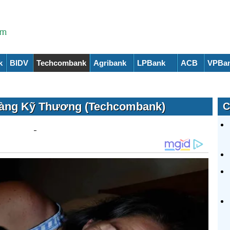
k
BIDV
Techcombank
Agribank
LPBank
ACB
VPBa
hàng Kỹ Thương (Techcombank)
C