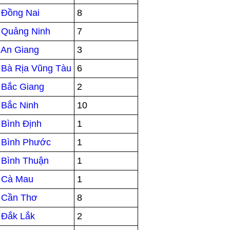
 Đồng Nai
8
 Quảng Ninh
7
 An Giang
3
 Bà Rịa Vũng Tàu
6
 Bắc Giang
2
 Bắc Ninh
10
 Bình Định
1
 Bình Phước
1
 Bình Thuận
1
i Cà Mau
1
i Cần Thơ
8
 Đắk Lắk
2