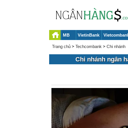
MB
VietinBank
Vietcomban
Trang chủ
>
Techcombank
>
Chi nhánh
Chi nhánh ngân 