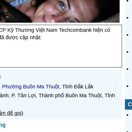
P Kỹ Thương Việt Nam Techcombank hiện có
đã được cập nhật:
k
,
Phường Buôn Ma Thuột
, Tỉnh Đắk Lắk
ành, P. Tân Lợi, Thành phố Buôn Ma Thuột, Tỉnh
C
m để gọi
)
ng