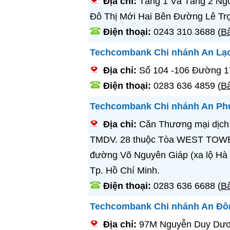
Địa chỉ:
Tầng 1 Và Tầng 2 Ngô
Đô Thị Mới Hai Bên Đường Lê Tr
Điện thoại:
0243 310 3688
(
Bấ
Techcombank Chi nhánh An Lạ
Địa chỉ:
Số 104 -106 Đường 1
Điện thoại:
0283 636 4859
(
Bấ
Techcombank Chi nhánh An Ph
Địa chỉ:
Căn Thương mại dịch
TMDV. 28 thuộc Tòa WEST TOWE
đường Võ Nguyên Giáp (xa lộ Hà 
Tp. Hồ Chí Minh.
Điện thoại:
0283 636 6688
(
Bấ
Techcombank Chi nhánh An Đô
Địa chỉ:
97M Nguyễn Duy Dươn