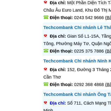
Địa chỉ:
Một Phần Diện Tích T
Châu Âu Euro Land, Khu Đô Thị 
Điện thoại:
0243 542 9666
(
Bấ
Techcombank Chi nhánh Lê Th
Địa chỉ:
Gian Số L1-15A, Tầng
Tông, Phường Máy Tơ, Quận Ngô
Điện thoại:
0225 375 7886
(
Bấ
Techcombank Chi nhánh Ninh K
Địa chỉ:
152, Đường 3 Tháng 
Cần Thơ
Điện thoại:
0292 368 4868
(
Bấ
Techcombank Chi nhánh Ông T
Địa chỉ:
Số 711, Cách Mạng 
Minh