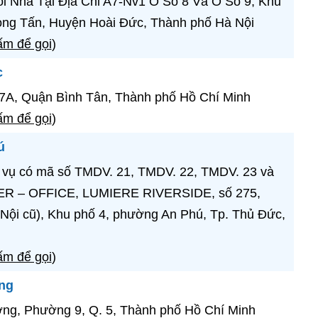
i Nhà Tại Địa Chỉ A7-Nv1 Ô Số 8 Và Ô Số 9, Khu
ọng Tấn, Huyện Hoài Đức, Thành phố Hà Nội
m để gọi
)
c
7A, Quận Bình Tân, Thành phố Hồ Chí Minh
m để gọi
)
ú
 vụ có mã số TMDV. 21, TMDV. 22, TMDV. 23 và
R – OFFICE, LUMIERE RIVERSIDE, số 275,
Nội cũ), Khu phố 4, phường An Phú, Tp. Thủ Đức,
m để gọi
)
ng
g, Phường 9, Q. 5, Thành phố Hồ Chí Minh