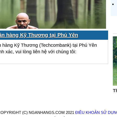
ân hàng Kỹ Thương tại Phú Yên
n hàng Kỹ Thương (Techcombank) tại Phú Yên
h xác, vui lòng liên hệ với chúng tôi:
OPYRIGHT (C) NGANHANGS.COM 2021
ĐIỀU KHOẢN SỬ DỤ