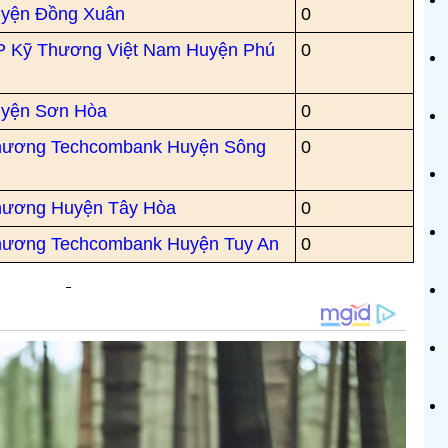
uyện Đồng Xuân
0
P Kỹ Thương Việt Nam Huyện Phú
0
uyện Sơn Hòa
0
Thương Techcombank Huyện Sông
0
hương Huyện Tây Hòa
0
hương Techcombank Huyện Tuy An
0