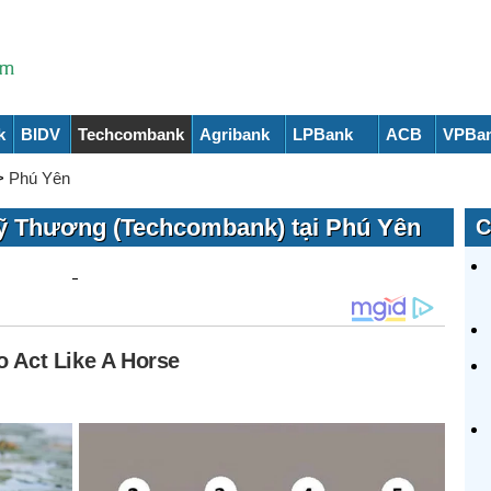
k
BIDV
Techcombank
Agribank
LPBank
ACB
VPBa
>
Phú Yên
ỹ Thương (Techcombank) tại Phú Yên
C