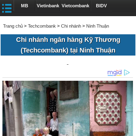
MB
Vietinbank
Vietcombank
BIDV
Trang chủ
>
Techcombank
>
Chi nhánh
>
Ninh Thuận
Chi nhánh ngân hàng Kỹ Thương
(Techcombank) tại Ninh Thuận