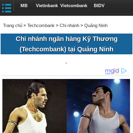
MB
Vietinbank
Vietcombank
BIDV
Trang chủ
>
Techcombank
>
Chi nhánh
>
Quảng Ninh
Chi nhánh ngân hàng Kỹ Thương
(Techcombank) tại Quảng Ninh