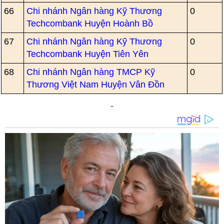
66
Chi nhánh Ngân hàng Kỹ Thương
0
Techcombank Huyện Hoành Bồ
67
Chi nhánh Ngân hàng Kỹ Thương
0
Techcombank Huyện Tiên Yên
68
Chi nhánh Ngân hàng TMCP Kỹ
0
Thương Việt Nam Huyện Vân Đồn