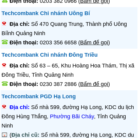
Điện thoại:
0203 382 0966
(
Bấm để gọi
)
Techcombank Chi nhánh Uông Bí
Địa chỉ:
Số 470 Quang Trung, Thành phố Uông
Bíỉnh Quảng Ninh
Điện thoại:
0203 356 6658
(
Bấm để gọi
)
Techcombank Chi nhánh Đông Triều
Địa chỉ:
Số 63 – 65, Khu Hoàng Hoa Thám, Thị xã
Đông Triều, Tỉnh Quảng Ninh
Điện thoại:
0230 387 2886
(
Bấm để gọi
)
Techcombank PGD Hạ Long
Địa chỉ:
Số nhà 599, đường Hạ Long, KDC du lịch
Đông Hùng Thắng,
Phường Bãi Cháy
, Tỉnh Quảng
Ninh
(
Địa chỉ cũ:
Số nhà 599, đường Hạ Long, KDC du