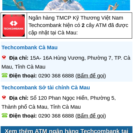
Ngân hàng TMCP Kỹ Thương Việt Nam
Techcombank hiện có
2
cây ATM đã được
cập nhật tại Cà Mau:
Techcombank Cà Mau
Địa chỉ:
15A- 16A Hùng Vương, Phường 7, TP. Cà
Mau, Tỉnh Cà Mau
Điện thoại:
0290 368 6888
(
Bấm để gọi
)
Techcombank Sở tài chính Cà Mau
Địa chỉ:
Số 120 Phan Ngọc Hiển, Phường 5,
Thành phố Cà Mau, Tỉnh Cà Mau
Điện thoại:
0290 368 6888
(
Bấm để gọi
)
Xem thêm
ATM ngân hàng Techcombank tại