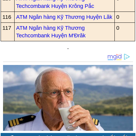
Techcombank Huyện Krông Pắc
116
ATM Ngân hàng Kỹ Thương Huyện Lăk
0
117
ATM Ngân hàng Kỹ Thương
0
Techcombank Huyện M'Đrăk