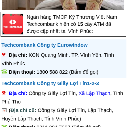
Ngân hàng TMCP Kỹ Thương Việt Nam
Techcombank hiện có
15
cây ATM đã
được cập nhật tại Vĩnh Phúc:
Techcombank Công ty Eurowindow
Địa chỉ:
KCN Quang Minh, TP. Vĩnh Yên, Tỉnh
Vĩnh Phúc
Điện thoại:
1800 588 822
(
Bấm để gọi
)
Techcombank Công ty Giầy Lợi Tín1-2-3
Địa chỉ:
Công ty Giầy Lợi Tín,
Xã Lập Thạch
, Tỉnh
Phú Thọ
(
Địa chỉ cũ:
Công ty Giầy Lợi Tín, Lập Thạch,
Huyện Lập Thạch, Tỉnh Vĩnh Phúc)