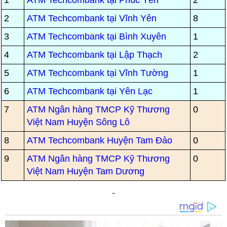
1
ATM Techcombank tại Phúc Yên
2
2
ATM Techcombank tại Vĩnh Yên
8
3
ATM Techcombank tại Bình Xuyên
1
4
ATM Techcombank tại Lập Thạch
2
5
ATM Techcombank tại Vĩnh Tường
1
6
ATM Techcombank tại Yên Lạc
1
7
ATM Ngân hàng TMCP Kỹ Thương
0
Việt Nam Huyện Sông Lô
8
ATM Techcombank Huyện Tam Đảo
0
9
ATM Ngân hàng TMCP Kỹ Thương
0
Việt Nam Huyện Tam Dương