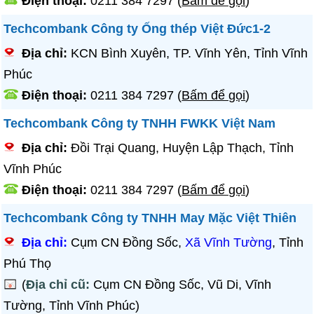
Điện thoại:
0211 384 7297
(
Bấm để gọi
)
Techcombank Công ty Ống thép Việt Đức1-2
Địa chỉ:
KCN Bình Xuyên, TP. Vĩnh Yên, Tỉnh Vĩnh
Phúc
Điện thoại:
0211 384 7297
(
Bấm để gọi
)
Techcombank Công ty TNHH FWKK Việt Nam
Địa chỉ:
Đồi Trại Quang, Huyện Lập Thạch, Tỉnh
Vĩnh Phúc
Điện thoại:
0211 384 7297
(
Bấm để gọi
)
Techcombank Công ty TNHH May Mặc Việt Thiên
Địa chỉ:
Cụm CN Đồng Sốc,
Xã Vĩnh Tường
, Tỉnh
Phú Thọ
(
Địa chỉ cũ:
Cụm CN Đồng Sốc, Vũ Di, Vĩnh
Tường, Tỉnh Vĩnh Phúc)