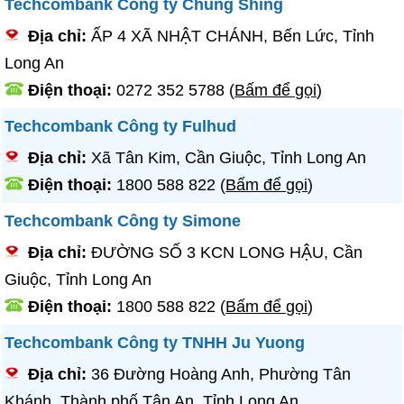
Techcombank Công ty Chung Shing
Địa chỉ:
ẤP 4 XÃ NHẬT CHÁNH, Bến Lức, Tỉnh
Long An
Điện thoại:
0272 352 5788
(
Bấm để gọi
)
Techcombank Công ty Fulhud
Địa chỉ:
Xã Tân Kim, Cần Giuộc, Tỉnh Long An
Điện thoại:
1800 588 822
(
Bấm để gọi
)
Techcombank Công ty Simone
Địa chỉ:
ĐƯỜNG SỐ 3 KCN LONG HẬU, Cần
Giuộc, Tỉnh Long An
Điện thoại:
1800 588 822
(
Bấm để gọi
)
Techcombank Công ty TNHH Ju Yuong
Địa chỉ:
36 Đường Hoàng Anh, Phường Tân
Khánh, Thành phố Tân An, Tỉnh Long An