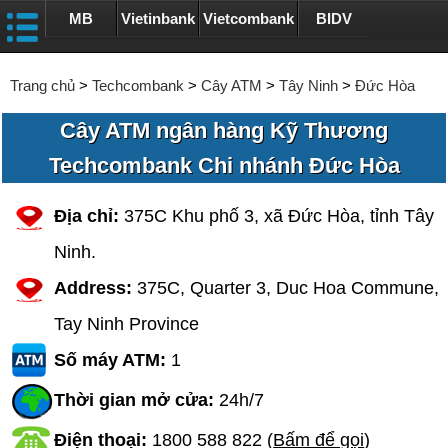
MB
Vietinbank
Vietcombank
BIDV
Trang chủ
>
Techcombank
>
Cây ATM
>
Tây Ninh
>
Đức Hòa
Cây ATM ngân hàng Kỹ Thương
Techcombank Chi nhánh Đức Hòa
Địa chỉ:
375C Khu phố 3, xã Đức Hòa, tỉnh Tây
Ninh.
Address:
375C, Quarter 3, Duc Hoa Commune,
Tay Ninh Province
Số máy ATM:
1
Thời gian mở cửa:
24h/7
Điện thoại:
1800 588 822
(
Bấm để gọi
)