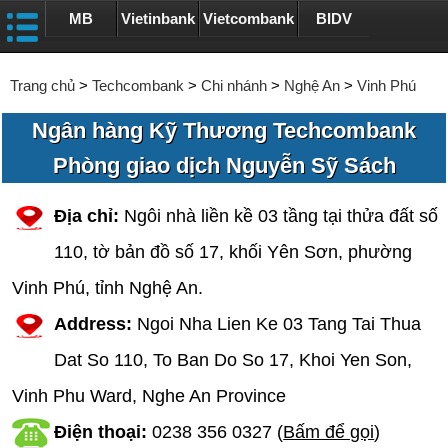
MB
Vietinbank
Vietcombank
BIDV
Trang chủ
>
Techcombank
>
Chi nhánh
>
Nghệ An
>
Vinh Phú
Ngân hàng Kỹ Thương Techcombank
Phòng giao dịch Nguyễn Sỹ Sách
Địa chỉ:
Ngôi nhà liền kề 03 tầng tại thửa đất số
110, tờ bản đồ số 17, khối Yên Sơn, phường
Vinh Phú, tỉnh Nghệ An.
Address:
Ngoi Nha Lien Ke 03 Tang Tai Thua
Dat So 110, To Ban Do So 17, Khoi Yen Son,
Vinh Phu Ward, Nghe An Province
Điện thoại:
0238 356 0327
(
Bấm để gọi
)