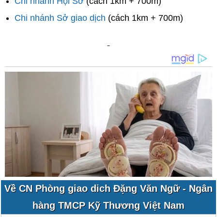
Chi nhánh Hội Sở
(cách 1km + 700m)
Chi nhánh Sở giao dịch
(cách 1km + 700m)
Về CN Phòng giao dich Đặng Văn Ngữ - Ngân
hàng TMCP Kỹ Thương Việt Nam