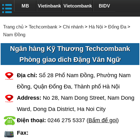
MB
Vietinbank
Vietcombank
BIDV
Trang chủ
>
Techcombank
>
Chi nhánh
>
Hà Nội
>
Đống Đa
>
Nam Đồng
Ngân hàng Kỹ Thương Techcombank
Phòng giao dich Đặng Văn Ngữ
Địa chỉ:
Số 28 Phố Nam Đồng, Phường Nam
Đồng, Quận Đống Đa, Thành phố Hà Nội
Address:
No 28, Nam Dong Street, Nam Dong
Ward, Dong Da District, Ha Noi City
Điện thoại:
0246 275 5337
(
Bấm để gọi
)
Fax: